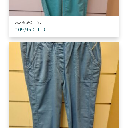
Pantalon 7/8 – Toni
109,95
€
TTC