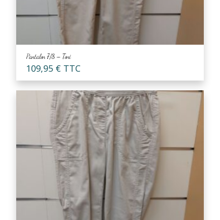
Pantalon 7/8 – Toni
109,95
€
TTC