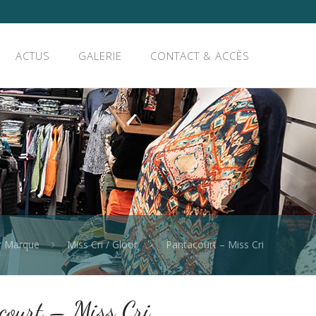
ACTUS
GALERIE
CONTACT & ACCÈS
r Marque
Miss Cri / Gloor
Pantacourt – Miss Cri
court – Miss Cri