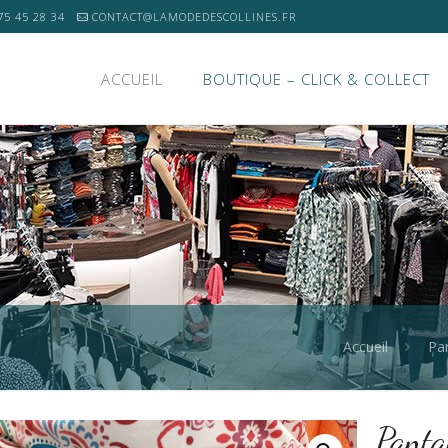
75 45 28 34
CONTACT@LAMODEDESCOLLINES.FR
ACCUEIL
BOUTIQUE – CLICK & COLLECT
Accueil
Pa
Panta