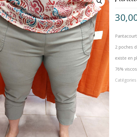
30,0
Pantacourt 
2 poches d
existe en p
76% visco
Catégories