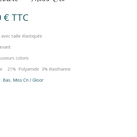
0
€
TTC
avec taille élastiquée
evant
lusieurs coloris
se 21% Polyamide 3% élasthanne
 :
Bas
,
Miss Cri / Gloor